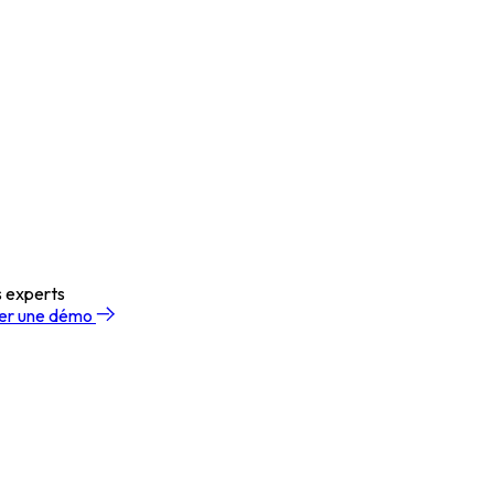
s experts
r une démo