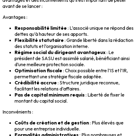
avantages et des inconvénients qu’il est important de peser
avant de se lancer :
Avantages :
Responsabilité limitée
: L’associé unique ne répond des
dettes qu’à hauteur de ses apports.
Flexibilité statutaire
: Grande liberté dans la rédaction
des statuts et l’organisation interne.
Régime social du dirigeant avantageux
: Le
président de SASU est assimilé salarié, bénéficiant ainsi
d’une meilleure protection sociale.
Optimisation fiscale
: Choix possible entre l’IS et l’IR,
permettant une stratégie fiscale adaptée.
Crédibilité accrue
: Structure juridique reconnue,
facilitant les relations d’affaires.
Pas de capital minimum requis
: Liberté de fixer le
montant du capital social.
Inconvénients :
Coûts de création et de gestion
: Plus élevés que
pour une entreprise individuelle.
Formalités administratives
: Plus nombreuses et