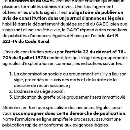
La
déclaration du GAEC
est une étape cruciale qui implique
plusieurs formalités administratives. Une fois l’agrément
obtenu et les statuts signés, il est
obligatoire de publier un
avis de constitution dans un journal d’annonces légales
habilité dans le département du siège social du GAEC. bien que
s’agissant d’une société civile, le GAEC répond a des conditions
de publicités d’annonces légales définies par l’article
Art R
323-14 du Code Rural
.
L’avis de constitution prévu par
l’article 22 du décret nº 78-
704 du 3 juillet 1978
contient, lorsqu’il s’agit des groupements
agricoles d’exploitation en commun, les indications suivantes :
La dénomination sociale du groupement et s’il y a lieu son
sigle, précédés ou suivis des mots et de la date de la
décision de reconnaissance ;
L’adresse du siège social ;
L’indication du greffe où le groupement sera immatriculé.
Medialex, en tant que spécialiste des annonces légales, peut
vous
accompagner dans cette démarche de publication
.
Notre formulaire en ligne simplifie le processus, assurant une
publication rapide et conforme aux exigences légales.